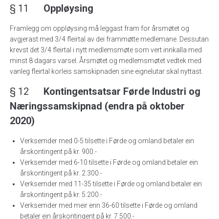
§ 11
Oppløysing
Framlegg om oppløysing må leggast fram for årsmøtet og
avgjerast med 3/4 fleirtal av dei frammøtte medlemane. Dessutan
krevst det 3/4 fleirtal i nytt medlemsmøte som vert innkalla med
minst 8 dagars varsel. Årsmøtet og medlemsmøtet vedtek med
vanleg fleirtal korleis samskipnaden sine eignelutar skal nyttast.
§ 12
Kontingentsatsar Førde Industri og
Næringssamskipnad (endra på oktober
2020)
Verksemder med 0-5 tilsette i Førde og omland betaler ein
årskontingent på kr. 900.-
Verksemder med 6-10 tilsette i Førde og omland betaler ein
årskontingent på kr. 2.300.-
Verksemder med 11-35 tilsette i Førde og omland betaler ein
årskontingent på kr. 5.200.-
Verksemder med meir enn 36-60 tilsette i Førde og omland
betaler ein årskontingent på kr. 7.500.-