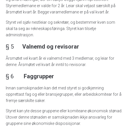
Styremedlemane er valde for 2 år. Leiar skal veljast særskilt på
årsmøtet kvart år. Begge varamedlemane er på val kvart år.
Styret vel sjølv nestleiar og sekretær, og bestemmer kven som
skal ta seg av rekneskapsføringa. Styret kan tilsetje
administrasjon.
§ 5
Valnemd og revisorar
Årsmøtet vel kvart år ei valnemd med 3 medlemar, og leiar for
denne. Årsmøtet vel kvart år inntil to revisorar.
§ 6
Faggrupper
Innan samskipnaden kan det med styret si godkjenning
opprettast fag og eller bransjegrupper, eller arbeidskomitear for å
fremje særskilte saker.
Styret kan yte desse gruppene eller komiteane økonomisk stønad.
Utover denne stønaden er samskipnaden ikkje ansvarleg for
gruppene sine økonomiske disposisjonar.