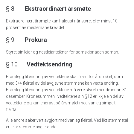
§ 8
Ekstraordinært årsmøte
Ekstraordinært årsmøte kan haldast når styret eller minst 10
prosent av medlemane krev det.
§ 9
Prokura
Styret sin leiar og nestleiar teiknar for samskipnaden saman.
§ 10
Vedtektsendring
Framlegg til endring av vedtektene skal fram for årsmøtet, som
med 3/4 fleirtal av dei avgjevne stemmene kan vedta endring.
Framlegg til endring av vedtektene må vere styret i hende innan 31.
desember. Kronesummen i vedtektene sin §12 er ikkje ein del av
vedtektene og kan endrast på årsmøtet med vanleg simpelt
fleirtal.
Alle andre saker vert avgjort med vanleg fleirtal. Ved likt stemmetal
er leiar stemme avgjerande.