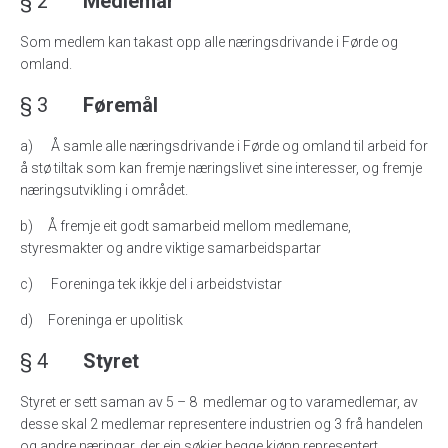
§ 2
Medlemar
Som medlem kan takast opp alle næringsdrivande i Førde og
omland.
§ 3
Føremål
a) Å samle alle næringsdrivande i Førde og omland til arbeid for
å stø tiltak som kan fremje næringslivet sine interesser, og fremje
næringsutvikling i området.
b) Å fremje eit godt samarbeid mellom medlemane,
styresmakter og andre viktige samarbeidspartar
c) Foreninga tek ikkje del i arbeidstvistar
d) Foreninga er upolitisk
§ 4
Styret
Styret er sett saman av 5 – 8 medlemar og to varamedlemar, av
desse skal 2 medlemar representere industrien og 3 frå handelen
og andre næringar, der ein søkjer begge kjønn representert.