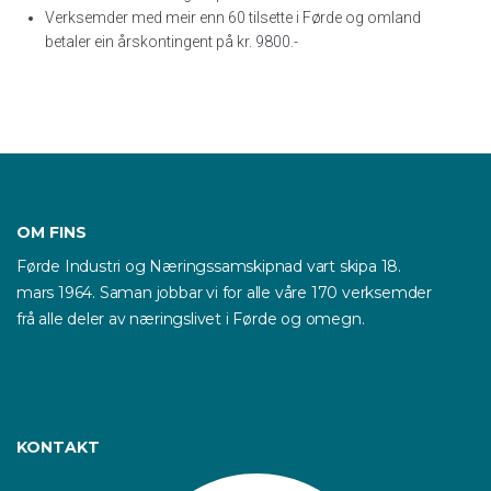
Verksemder med meir enn 60 tilsette i Førde og omland
betaler ein årskontingent på kr. 9800.-
OM FINS
Førde Industri og Næringssamskipnad vart skipa 18.
mars 1964. Saman jobbar vi for alle våre 170 verksemder
frå alle deler av næringslivet i Førde og omegn.
KONTAKT