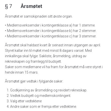
§ 7
Årsmøtet
Årsmøtet er samskipnaden sitt øvste organ.
• Medlemsverksemder i kontingentklasse a) har 1 stemme.
• Medlemsverksemder i kontingentklasse b) har 2 stemmer.
• Medlemsverksemder i kontingentklasse c) har 3 stemmer.
Årsmøtet skal haldast kvart år seinast innan utgangen av april.
Styret kallar inn til møtet med minst 8 dagars varsel. Med
innkallinga skal fylgje: Sakliste, årsmelding, utdrag av
rekneskapen og framlegg til budsjett.
Saker som medlemane vil ha fram for årsmøtet må vere styret i
hende innan 15 mars.
Årsmøtet gjer vedtak i fylgjande saker:
Godkjenning av årsmelding og revidert rekneskap.
Vedtek budsjett og medlemskontingent.
Valg etter vedtektene
Andre saker som er fremja etter vedtektene.