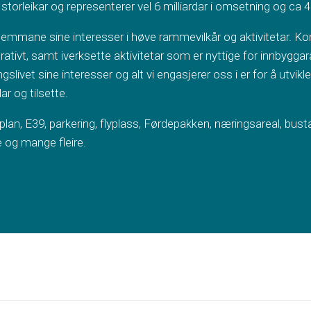
 storleikar og representerer vel 6 milliardar i omsetning og ca 4
emmane sine interesser i høve rammevilkår og aktivitetar. Konk
ivt, samt iverksette aktivitetar som er nyttige for innbyggaran
slivet sine interesser og alt vi engasjerer oss i er for å utvik
ar og tilsette.
plan, E39, parkering, flyplass, Førdepakken, næringsareal, bustad
 og mange fleire.