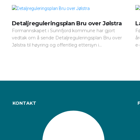
Detaljreguleringsplan Bru over Jølstra
L
Formannskapet i Sunnfjord kommune har gjort
Fø
vedtak om å sende Detaljreguleringsplan Bru over
år
Jølstra til høyring og offentleg ettersyn i...
e-
KONTAKT