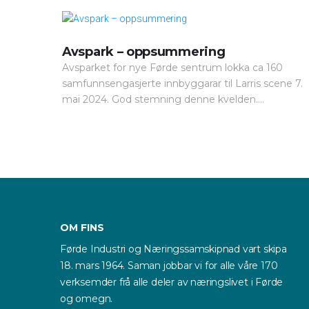
Avspark – oppsummering
Avsparket for nye Førde sentrum lokka ca 160
samfunnsengasjerte innbyggarar til Larris scene 7.
mai 2024. God stemning denne kvelden....
OM FINS
Førde Industri og Næringssamskipnad vart skipa
18. mars 1964. Saman jobbar vi for alle våre 170
verksemder frå alle deler av næringslivet i Førde
og omegn.