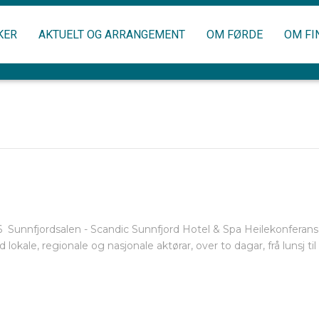
KER
AKTUELT OG ARRANGEMENT
OM FØRDE
OM FI
Sunnfjordsalen - Scandic Sunnfjord Hotel & Spa Heilekonferansen s
kale, regionale og nasjonale aktørar, over to dagar, frå lunsj til 