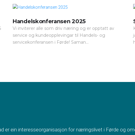
Handelskonferansen 2025
6
Vi inviterer alle som driv næring og er opptatt av
service og kundeopplevingar til Handels- og
servicekonferansen i Førde! Saman...
 er ein interesseorganisasjon for næringslivet i Førde og om