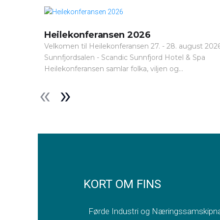
Heilekonferansen 2026
Velkomen til Heilekonferansen 27. - 28. august 202
Sunnfjordsalen - Scandic Sunnfjord Hotel & Spa
Heilekonferansen samlar folka, viljen og...
KORT OM FINS
Førde Industri og Næringssamskipnad