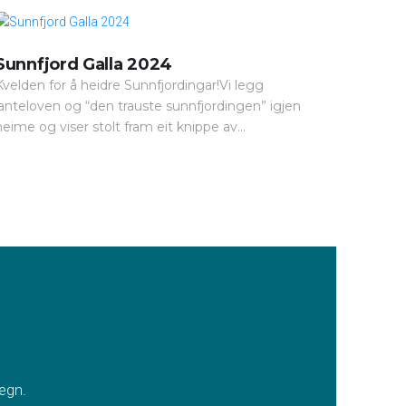
Sunnfjord Galla 2024
Kvelden for å heidre Sunnfjordingar!Vi legg
janteloven og “den trauste sunnfjordingen” igjen
heime og viser stolt fram eit knippe av...
egn.