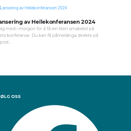
ansering av Heilekonferansen 2024
lg med i morgon for å få ein liten smakebit på
ets konferanse. Du kan få påmeldinga direkte på
post...
FØLG OSS